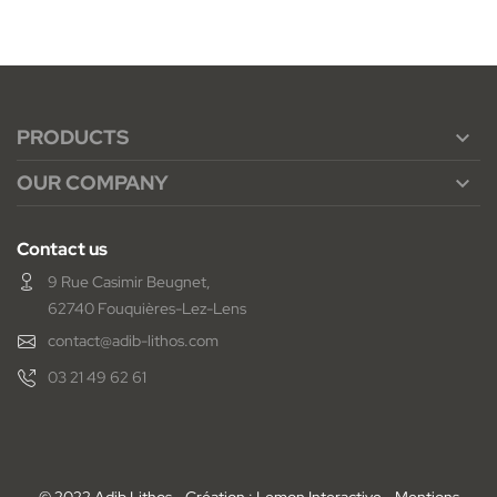
PRODUCTS

OUR COMPANY

Contact us
9 Rue Casimir Beugnet,
62740 Fouquières-Lez-Lens
contact@adib-lithos.com
03 21 49 62 61
© 2022 Adib Lithos - Création : Lemon Interactive -
Mentions