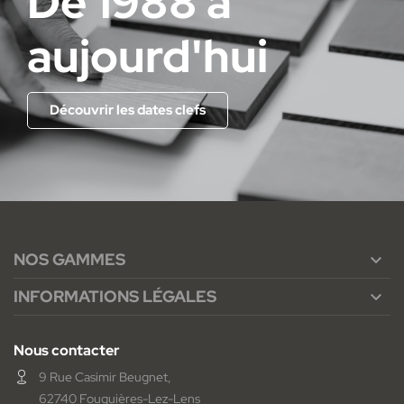
De 1988 à
aujourd'hui
Découvrir les dates clefs
NOS GAMMES

INFORMATIONS LÉGALES

Nous contacter
9 Rue Casimir Beugnet,
62740 Fouquières-Lez-Lens