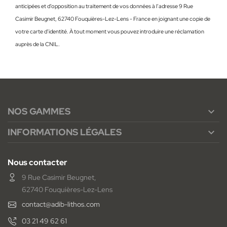
anticipées et d’opposition au traitement de vos données à l’adresse 9 Rue
Casimir Beugnet, 62740 Fouquières-Lez-Lens - France en joignant une copie de
votre carte d’identité. À tout moment vous pouvez introduire une réclamation
auprès de la CNIL.
NOS GAMMES

INFORMATIONS LÉGALES

Nous contacter
9 Rue Casimir Beugnet,
62740 Fouquières-Lez-Lens
contact@adib-lithos.com
03 21 49 62 61