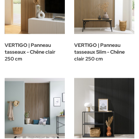
chêne. Il se distingue par ses différentes largeurs qui lui donne un
côté moderne et original. Sa conception sans feutrine tout en
bois lui permet d’éviter les désagréments de la poussière et des
odeurs.
Disponibles en différents coloris pour s'adapter à chaque
intérieur, les lamelles en bois Vertigo peuvent être posées à
VERTIGO | Panneau
VERTIGO | Panneau
l’horizontale pour confectionner une tête de lit par exemple ou à
tasseaux - Chêne clair
tasseaux Slim - Chêne
la verticale pour créer un mur derrière un espace télévision. Les
250 cm
clair 250 cm
panneaux sont simples à poser et faciles à découper à l’aide
d’un cutter et d’une scie à main ou circulaire.Ils s’adaptent à vos
envies et à votre intérieur. Par touche ou sur un mur entier,
laissez votre créativité s’exprimer !