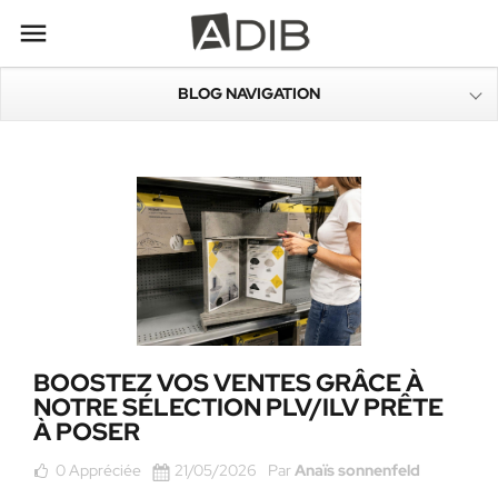

BLOG NAVIGATION
BOOSTEZ VOS VENTES GRÂCE À
NOTRE SÉLECTION PLV/ILV PRÊTE
À POSER
0
Appréciée
21/05/2026
Par
Anaïs sonnenfeld