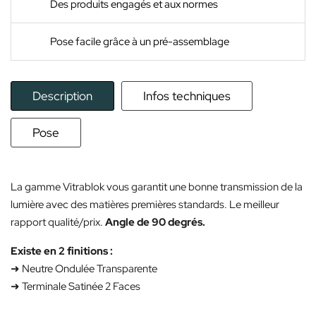
Des produits engagés et aux normes
Pose facile grâce à un pré-assemblage
Description
Infos techniques
Pose
La
La gamme Vitrablok vous garantit une bonne transmission de la
gamme
lumière avec des matières premières standards. Le meilleur
Vitrablok
:
rapport qualité/prix.
Angle de 90 degrés.
bonne
transmission
Existe en 2 finitions :
de
la
➜ Neutre Ondulée Transparente
lumière
➜ Terminale Satinée 2 Faces
et
meilleur
rapport