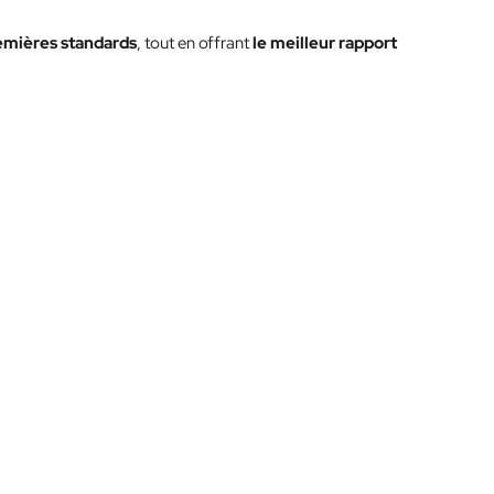
emières standards
, tout en offrant
le meilleur rapport