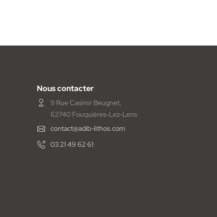
Nous contacter
9 Rue Casimir Beugnet,
62740 Fouquières-Lez-Lens
contact@adib-lithos.com
03 21 49 62 61