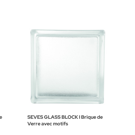
e
SEVES GLASS BLOCK I Brique de
SEVES 
Verre avec motifs
verre n
coloré