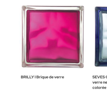
BRILLY I Brique de verre
SEVES G
verre n
colorée