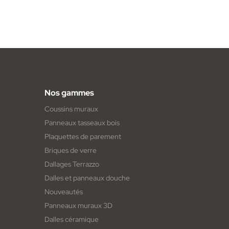
Nos gammes
Coussins muraux
Panneaux tasseaux bois
Plaquettes de parement
Briques de verre
Dallages Terrazzo
Dalles et panneaux douche
Nouveautés
Panneaux muraux 3D
Dalles céramique