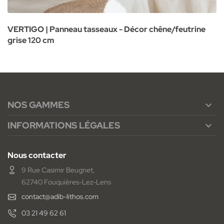
VERTIGO | Panneau tasseaux - Décor chêne/feutrine
grise 120 cm
NOS GAMMES

INFORMATIONS LÉGALES

Nous contacter
9 Rue Casimir Beugnet,
62740 Fouquières-Lez-Lens
contact@adib-lithos.com
03 21 49 62 61