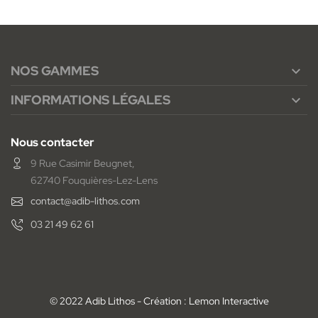
NOS GAMMES

INFORMATIONS LÉGALES

Nous contacter
9 Rue Casimir Beugnet,
62740 Fouquières-Lez-Lens
contact@adib-lithos.com
03 21 49 62 61
© 2022 Adib Lithos - Création : Lemon Interactive