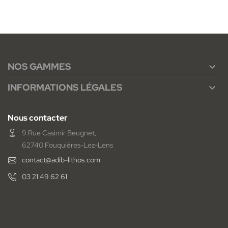
NOS GAMMES

INFORMATIONS LÉGALES

Nous contacter
9 Rue Casimir Beugnet,
62740 Fouquières-Lez-Lens
contact@adib-lithos.com
03 21 49 62 61